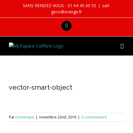
Skip
SANS RENDEZ-VOUS - 01 64 45 00 55
|
sarl-
to
geco@orange.fr
content
facebook
vector-smart-object
Par
Dominique
|
novembre 22nd, 2016
|
0 commentaire