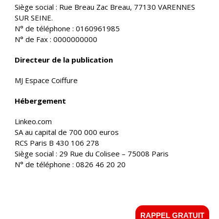
Siège social : Rue Breau Zac Breau, 77130 VARENNES
SUR SEINE.
N° de téléphone : 0160961985
N° de Fax : 0000000000
Votre salon MJ Espace Coiffure vous accueille sans rendez-
Directeur de la publication
vous du Lundi au Samedi de 9h à 19h NON STOP.
MJ ESPACE COIFFURE
– Ccial Intermarché, ZAC des
MJ Espace Coiffure
Hauteurs du loin, 77140 NEMOURS
Hébergement
Linkeo.com
© Copyright 2023 - MJ ESPACE COIFFURE -
SA au capital de 700 000 euros
381873710000168 - Tous droits réservés -
Mentions
RCS Paris B 430 106 278
Siège social : 29 Rue du Colisee – 75008 Paris
légales
N° de téléphone : 0826 46 20 20
01 64 45 00 55
EMAIL
facebook
RAPPEL GRATUIT