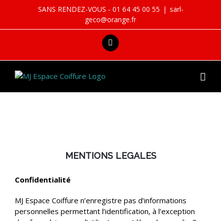
Skip
SANS RENDEZ-VOUS - 01 64 45 00 55
|
sarl-
to
geco@orange.fr
content
facebook
MENTIONS LEGALES
Confidentialité
MJ Espace Coiffure n’enregistre pas d’informations
personnelles permettant l’identification, à l’exception