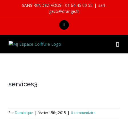
Skip
SANS RENDEZ-VOUS - 01 64 45 00 55
|
sarl-
to
geco@orange.fr
content
facebook
services3
Par
Dominique
|
février 15th, 2015
|
0 commentaire