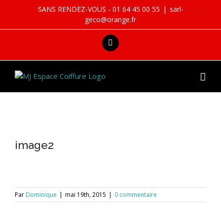
Skip
SANS RENDEZ-VOUS - 01 64 45 00 55
|
sarl-
to
geco@orange.fr
content
facebook
image2
Par
Dominique
|
mai 19th, 2015
|
0 commentaire