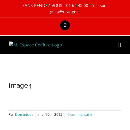
Skip
SANS RENDEZ-VOUS - 01 64 45 00 55
|
sarl-
to
geco@orange.fr
content
facebook
image4
Par
Dominique
|
mai 19th, 2015
|
0 commentaire