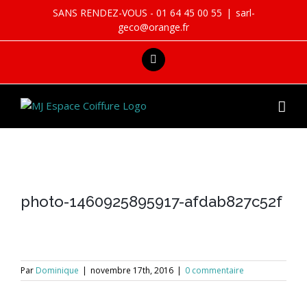
Skip
SANS RENDEZ-VOUS - 01 64 45 00 55
|
sarl-
to
geco@orange.fr
content
facebook
photo-1460925895917-afdab827c52f
Par
Dominique
|
novembre 17th, 2016
|
0 commentaire