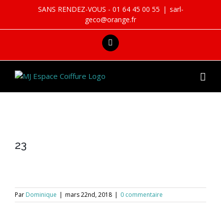
Skip
SANS RENDEZ-VOUS - 01 64 45 00 55
|
sarl-
to
geco@orange.fr
content
facebook
23
Par
Dominique
|
mars 22nd, 2018
|
0 commentaire