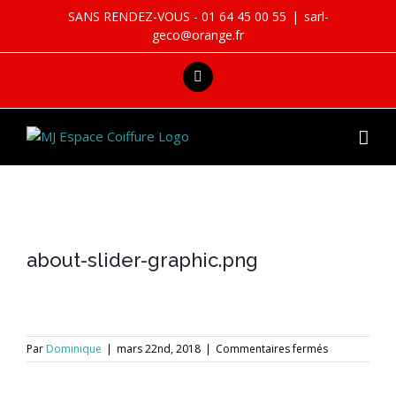
Skip
SANS RENDEZ-VOUS - 01 64 45 00 55
|
sarl-
to
geco@orange.fr
content
facebook
about-slider-graphic.png
sur
Par
Dominique
|
mars 22nd, 2018
|
Commentaires fermés
about-
slider-
graphic.png